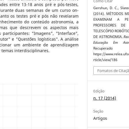
Como Citar
des entre 13-18 anos pré e pós-testes,
Gershun, D. C., Slater,
 durante duas semanas de um curso on-
(2014). MÉTODOS M
uanto os testes pré e pós não revelaram
EXAMINAM A PE
onhecimento do conteúdo astronomia, a
PROFESSORES DE
 temas que descrevem os aspectos mais
TELESCÓPIO ROBÓTI
 participantes: "Imagens", "Interface",
DE ASTRONOMIA.
Rev
utor" e "Questões logísticas". A análise
Educação Em Astr
rcionar um ambiente de aprendizagem
Recupe
 temas interdisciplinares.
https://www.relea.ufs
rticle/view/186
Fomatos de Citaç
Edição
n. 17 (2014)
Seção
Artigos