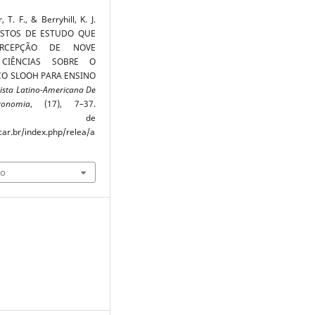
 T. F., & Berryhill, K. J.
ISTOS DE ESTUDO QUE
RCEPÇÃO DE NOVE
 CIÊNCIAS SOBRE O
CO SLOOH PARA ENSINO
ista Latino-Americana De
onomia
, (17), 7–37.
rado de
car.br/index.php/relea/a
ão