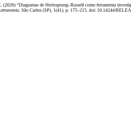
, R. (2026) “Diagramas de Hertzsprung–Russell como ferramenta investi
Astronomia
. São Carlos (SP), 1(41), p. 175–215. doi: 10.14244/RELE